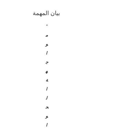
بيان المهمة
"
م
و
ا
ج
ه
ة
ا
ل
ح
و
ا