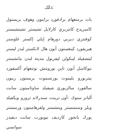
ذلك:
باث برمنغهام برادفورد برايتون وهوف بريستول
كامبريدج كانتربري كارلايل تشيستر تشيتشيستر
كوفنتري ديربي دورهام إيلي إكستر غلوستر
هيريفورد كينغستون أبون هال لانكستر ليدز ليستر
ليتشفيلد لينكولن ليفربول مدينة لندن مانشستر
نيوكاسل أبون تاين نورويتش نوتنغهام أكسفورد
بيتربورو بليموث بورتسموث بريستون ريبون
سالفورد سالزبوري شيفيلد ساوثامبتون سانت
ألبانز ستوك -أون ترينت سندرلاند ترورو ويكفيلد
ويلز وستمنستر وينشستر ولفرهامبتون ورسستر
يورك بانجور كارديف نيوبورت سانت ديفيدز
سوانسي