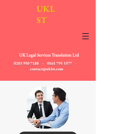
UKL
ST
UK Legal Services Translation Ltd
0203 950 7188
-
0161 795 3377
-
contact@uklst.com