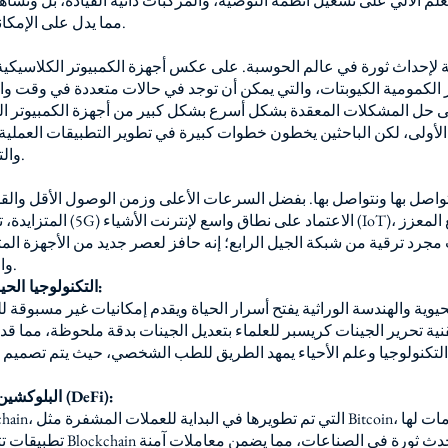
علم الآلي على تشغيل أنظمة التوصية، والمركبات ذاتية القيادة، بل وتس
مما يدل على الإمكانات الهائلة لهذه التقنيات.
 لإحداث ثورة في عالم الحوسبة. على عكس أجهزة الكمبيوتر الكلاسيكية ا
 الكمومية الكيوبتات، والتي يمكن أن توجد في حالات متعددة في وقت واح
لى حل المشكلات المعقدة بشكل أسرع بشكل كبير من أجهزة الكمبيوتر التق
الأولى، لكن الباحثين يخطون خطوات كبيرة في تطوير التطبيقات العملي
والتشفير، واكتشاف الأدوية.
المتزايدة، تتيح تقنية الجيل الخامس (
والتجارب الرقمية الغامرة.
4. التكنولوجيا الحيوية والهندسة الوراثية:
لحيوية والهندسة الوراثية يفتح أسرار الحياة ويقدم إمكانيات غير مسبوقة 
ية تحرير الجينات كريسبر للعلماء بتعديل الجينات بدقة ملحوظة، مما قد
ن التكنولوجيا وعلم الأحياء يمهد الطريق للطب الشخصي، حيث يتم تصميم 
5. البلوكشين والتمويل اللامركزي (DeFi):
تطبيقات تتجاوز التمويل. إن طبيعة 