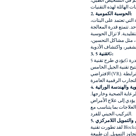
اهم في التشخيص الطبي،
2. الحوسبة الكمومية:
لتي تعتمد على البتات،
د. تتمتع قدرة المعالجة
ليدية. لا تزال الحوسبة
ة، مثل مشاكل التحسين،
3. تقنية 5G:
يؤدي طرح تقنية 5G إلى تغيير الطريقة التي نتواصل بها ونتواصل بها. بفضل السرعات الأعلى وزمن الوصول الأقل والقدرة
5G) الاعتماد على نطاق واسع لإنترنت الأشياء (IoT)، والواقع المعزز (AR)، والواقع
الافتراضي (VR). هذه التكنولوجيا ليست مجرد ترقية من شبكة الجيل الرابع؛ إنه حافز لعصر جديد من الأجهزة المترابطة
للرعاية الصحية وخارجها.
 يؤدي إلى علاج الأمراض
العلاجات بما يتناسب مع
التركيب الجيني للفرد.
لقد تطورت تقنية Blockchain، التي تم تطويرها في البداية للعملات المشفرة مثل Bitcoin، إلى أداة متعددة الاستخدامات لها
Blockchain اللامركزية والشفافة تُحدث ثورة في الصناعات، مما يضمن معاملات آمنة