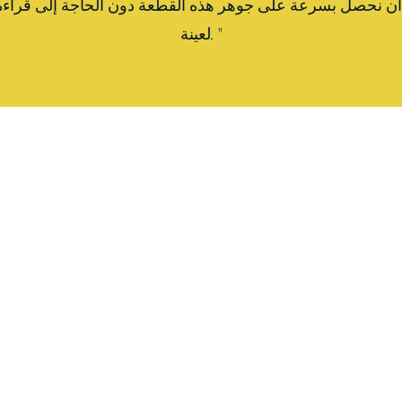
لعينة."