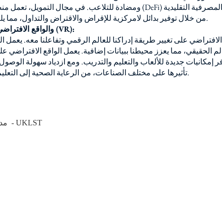
ومضادة للتلاعب. في مجال التمويل، تعمل منصات التمويل اللامركزي (DeFi) على 
من خلال توفير بدائل لامركزية للإقراض والاقتراض والتداول، مما يلغي الحاجة إلى الوسطاء.
6. الواقع المعزز (AR) والواقع الافتراضي (VR):
الافتراضي على تغيير طريقة إدراكنا للعالم الرقمي وتفاعلنا معه. يعمل ا
لم الحقيقي، مما يعزز محيطنا ببيانات إضافية. يعمل الواقع الافتراضي 
فر إمكانيات جديدة للألعاب والتعليم والتدريب. ومع ازدياد سهولة الوصول 
تأثيرها على مختلف الصناعات، من الرعاية الصحية إلى التعليم، عميقا على نحو متزايد.
مدير تكنولوجيا المعلومات - UKLST